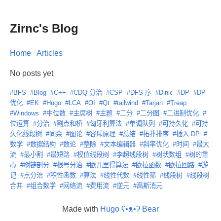
Zirnc's Blog
Home
Articles
No posts yet
#BFS
#Blog
#C++
#CDQ 分治
#CSP
#DFS 序
#Dinic
#DP
#DP
优化
#EK
#Hugo
#LCA
#OI
#Qt
#tailwind
#Tarjan
#Treap
#Windows
#中位数
#主席树
#主题
#二分
#二分图
#二进制优化
#
位运算
#分治
#割点和桥
#匈牙利算法
#单调队列
#可持久化
#可持
久化线段树
#同余
#图论
#容斥原理
#总结
#拓扑排序
#插入 DP
#
数学
#数据结构
#数论
#整除
#文本编辑器
#斜率优化
#时间
#最大
流
#最小割
#最短路
#权值线段树
#李超线段树
#树状数组
#树的重
心
#树链剖分
#根号分治
#欧几里得算法
#欧拉函数
#欧拉回路
#游
记
#点分治
#积性函数
#算法
#线性代数
#线性筛
#线段树
#线段树
合并
#组合数学
#网络流
#费用流
#逆元
#高斯消元
Made with
Hugo ʕ•ᴥ•ʔ Bear